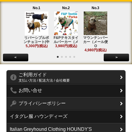
No.1
No.2
No.3
No.4
リバーシブルポ
F&Pテキスタイ
マウンテンパー
フィールド
ンチョコート(中
ルパーカー（メ
カー（メール便
ンコート(中
5,300円(税込)
3,980円(税込)
O
5,800円(税
4,980円(税込)
<
>
ご利用ガイド
支払い方法 / 配送方法 / 会社概要
お問い合せ
プライバシーポリシー
イタグレ服 ハウンディーズ
Italian Greyhound Clothing HOUNDY'S