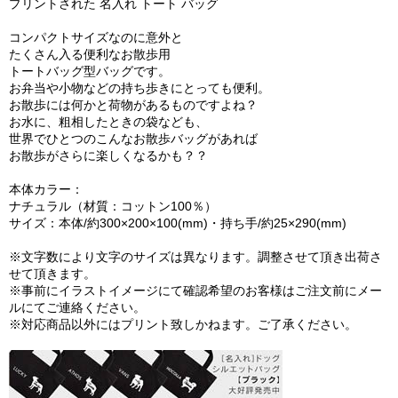
プリントされた 名入れ トート バッグ
コンパクトサイズなのに意外と
たくさん入る便利なお散歩用
トートバッグ型バッグです。
お弁当や小物などの持ち歩きにとっても便利。
お散歩には何かと荷物があるものですよね？
お水に、粗相したときの袋なども、
世界でひとつのこんなお散歩バッグがあれば
お散歩がさらに楽しくなるかも？？
本体カラー：
ナチュラル（材質：コットン100％）
サイズ：本体/約300×200×100(mm)・持ち手/約25×290(mm)
※文字数により文字のサイズは異なります。調整させて頂き出荷さ
せて頂きます。
※事前にイラストイメージにて確認希望のお客様はご注文前にメー
ルにてご連絡ください。
※対応商品以外にはプリント致しかねます。ご了承ください。