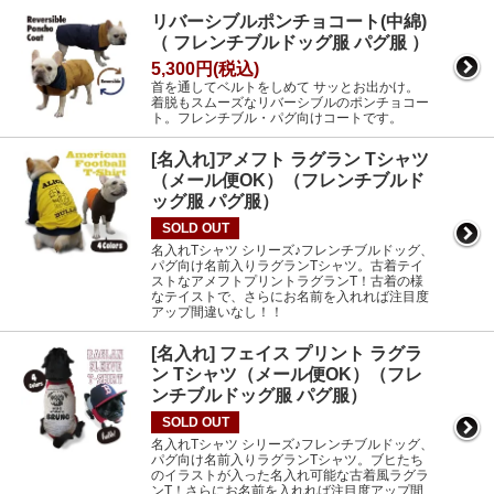
リバーシブルポンチョコート(中綿)
（ フレンチブルドッグ服 パグ服 ）
5,300円(税込)
首を通してベルトをしめて サッとお出かけ。
着脱もスムーズなリバーシブルのポンチョコー
ト。フレンチブル・パグ向けコートです。
[名入れ]アメフト ラグラン Tシャツ
（メール便OK）（フレンチブルド
ッグ服 パグ服）
SOLD OUT
名入れTシャツ シリーズ♪フレンチブルドッグ、
パグ向け名前入りラグランTシャツ。古着テイ
ストなアメフトプリントラグランT！古着の様
なテイストで、さらにお名前を入れれば注目度
アップ間違いなし！！
[名入れ] フェイス プリント ラグラ
ン Tシャツ（メール便OK）（フレ
ンチブルドッグ服 パグ服）
SOLD OUT
名入れTシャツ シリーズ♪フレンチブルドッグ、
パグ向け名前入りラグランTシャツ。ブヒたち
のイラストが入った名入れ可能な古着風ラグラ
ンT！さらにお名前を入れれば注目度アップ間