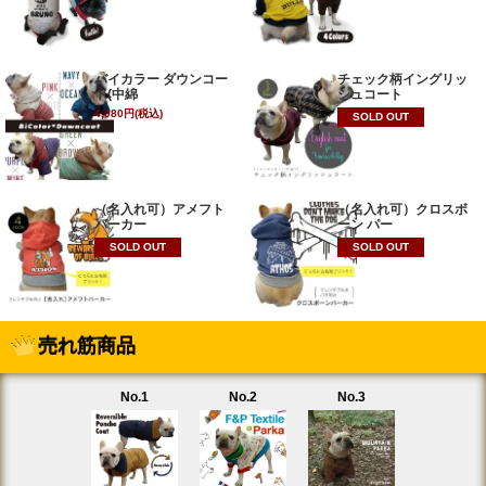
バイカラー ダウンコー
チェック柄イングリッ
ト(中綿
シュコート
4,980円(税込)
SOLD OUT
（名入れ可）アメフト
（名入れ可）クロスボ
パーカー
ーン パー
SOLD OUT
SOLD OUT
売れ筋商品
No.1
No.2
No.3
No.4