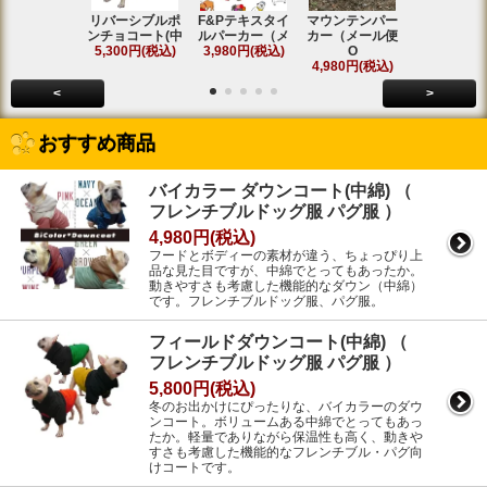
リバーシブルポ
F&Pテキスタイ
マウンテンパー
フィールド
ンチョコート(中
ルパーカー（メ
カー（メール便
ンコート(中
5,300円(税込)
3,980円(税込)
O
5,800円(税
4,980円(税込)
<
>
おすすめ商品
バイカラー ダウンコート(中綿) （
フレンチブルドッグ服 パグ服 ）
4,980円(税込)
フードとボディーの素材が違う、ちょっぴり上
品な見た目ですが、中綿でとってもあったか。
動きやすさも考慮した機能的なダウン（中綿）
です。フレンチブルドッグ服、パグ服。
フィールドダウンコート(中綿) （
フレンチブルドッグ服 パグ服 ）
5,800円(税込)
冬のお出かけにぴったりな、バイカラーのダウ
ンコート。ボリュームある中綿でとってもあっ
たか。軽量でありながら保温性も高く、動きや
すさも考慮した機能的なフレンチブル・パグ向
けコートです。