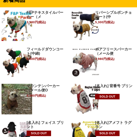
新着商品
F&Pテキスタイルパー
リバーシブルポンチョ
カー（メ
コート(中
3,980円(税込)
5,300円(税込)
フィールドダウンコー
ボアフリースパーカー
ト(中綿)
（メール便
5,800円(税込)
3,980円(税込)
マウンテンパーカー
[名入れ] 背番号 プリン
（メール便O
ト
4,980円(税込)
SOLD OUT
[名入れ] フェイス プリ
[名入れ]アメフト ラグ
ント
ラン
SOLD OUT
SOLD OUT