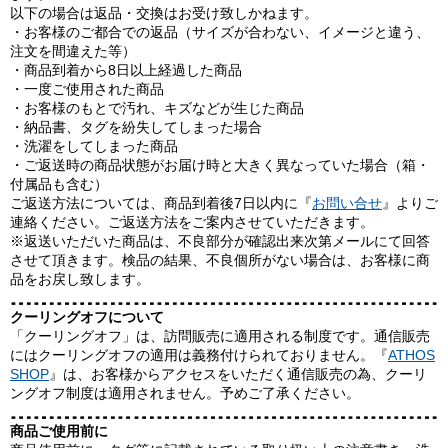
以下の場合は返品・交換はお受け致しかねます。
・お客様のご都合での返品（サイズが合わない、イメージと違う、
注文を間違えた等）
・商品到着から8日以上経過した商品
・一度ご使用された商品
・お客様のもとで汚れ、キズなどが生じた商品
・納品書、タグを紛失してしまった場合
・洗濯をしてしまった商品
・ご返送時の商品状態がお届け時と大きく異なっていた場合（箱・
付属品も含む）
ご返送方法については、商品到着後7日以内に『
お問い合せ
』よりご
連絡ください。ご返送方法をご案内させていただきます。
※返送いただいた商品は、不良部分が確認出来次第メールにて回答
させて頂きます。検品の結果、不良個所がない場合は、お客様に商
品をお戻し致します。
クーリングオフについて
「クーリングオフ」は、訪問販売に適用される制度です。通信販売
にはクーリングオフの適用は義務付けられておりません。『
ATHOS
SHOP
』は、お客様からアクセスをいただく通信販売の為、クーリ
ングオフ制度は適用されません。予めご了承ください。
商品ご使用前に