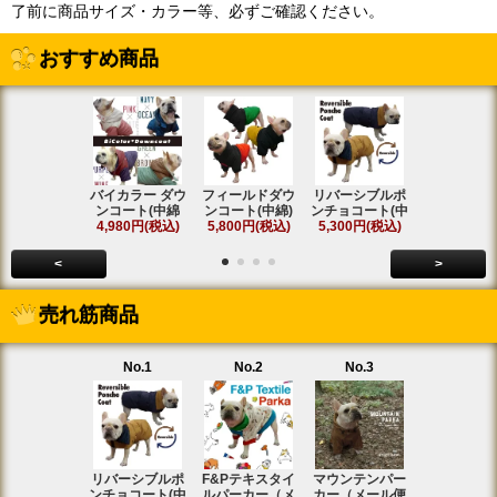
了前に商品サイズ・カラー等、必ずご確認ください。
おすすめ商品
バイカラー ダウ
フィールドダウ
リバーシブルポ
[名入れ]ア
ンコート(中綿
ンコート(中綿)
ンチョコート(中
ト ラグラ
4,980円(税込)
5,800円(税込)
5,300円(税込)
SOLD OU
<
>
売れ筋商品
No.1
No.2
No.3
No.4
リバーシブルポ
F&Pテキスタイ
マウンテンパー
フィールド
ンチョコート(中
ルパーカー（メ
カー（メール便
ンコート(中