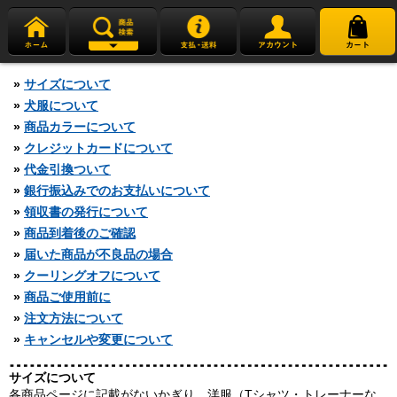
»
サイズについて
»
犬服について
»
商品カラーについて
»
クレジットカードについて
»
代金引換ついて
»
銀行振込みでのお支払いについて
»
領収書の発行について
»
商品到着後のご確認
»
届いた商品が不良品の場合
»
クーリングオフについて
»
商品ご使用前に
»
注文方法について
»
キャンセルや変更について
サイズについて
各商品ページに記載がないかぎり、洋服（Tシャツ・トレーナーな