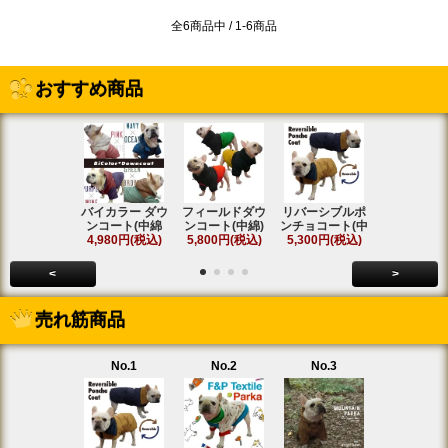
全6商品中 / 1-6商品
おすすめ商品
バイカラー ダウ
フィールドダウ
リバーシブルポ
[名入れ]ア
ンコート(中綿
ンコート(中綿)
ンチョコート(中
ト ラグラ
4,980円(税込)
5,800円(税込)
5,300円(税込)
SOLD OU
<
>
売れ筋商品
No.1
No.2
No.3
No.4