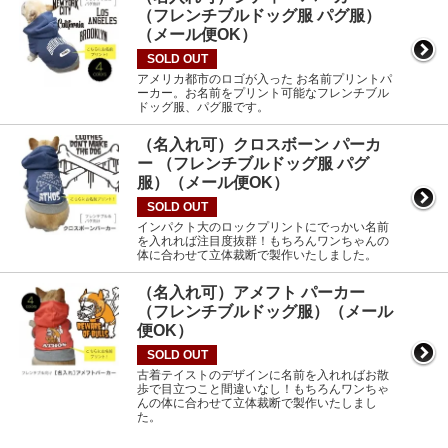
（フレンチブルドッグ服 パグ服）
（メール便OK）
SOLD OUT
アメリカ都市のロゴが入った お名前プリントパ
ーカー。お名前をプリント可能なフレンチブル
ドッグ服、パグ服です。
（名入れ可）クロスボーン パーカ
ー （フレンチブルドッグ服 パグ
服）（メール便OK）
SOLD OUT
インパクト大のロックプリントにでっかい名前
を入れれば注目度抜群！もちろんワンちゃんの
体に合わせて立体裁断で製作いたしました。
（名入れ可）アメフト パーカー
（フレンチブルドッグ服）（メール
便OK）
SOLD OUT
古着テイストのデザインに名前を入れればお散
歩で目立つこと間違いなし！もちろんワンちゃ
んの体に合わせて立体裁断で製作いたしまし
た。