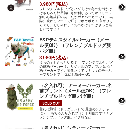
3,980円(税込)
フレンチブルドッグとパグ向けの冬のお出かけ
はもちろん部屋着にも便利なあったかフリース
触り心地抜群のあったかボアパーカーです。 実
際に被れるフードで耳までポカポカ！ 寒がりく
んでも、おしゃれしてお出かけすればきっと楽
しいですよ！！
F&Pテキスタイルパーカー（メー
ル便OK）（フレンチブルドッグ服
パグ服）
3,980円(税込)
うちの子もきっといる？！ フレンチブルとパグ
の総柄パーカー！オリジナルのフレブル＆パグ
柄パーカーです。着るだけでウキウキの鼻ぺち
ゃプリントで 元気にお散歩へGO!
（名入れ可） アーミーパーカー /名
前プリント（メール便OK）（フレ
ンチブルドッグ服 パグ服）
SOLD OUT
着れば戦場（ドッグラン）で 最強のソルジャー
に？！ もちろん名入れプリント可能です！！フ
レンチブルドッグ服、パグ服など
（名入れ可）シティー パーカー