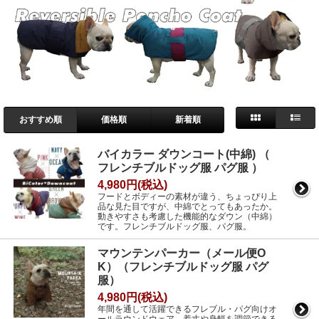
おすすめ順
価格順
新着順
バイカラー ダウンコート(中綿) （
フレンチブルドッグ服 パグ服 ）
4,980円(税込)
フードとボディーの素材が違う、ちょっぴり上
品な見た目ですが、中綿でとってもあったか。
動きやすさも考慮した機能的なダウン（中綿）
です。フレンチブルドッグ服、パグ服。
マウンテンパーカー（メール便O
K）（フレンチブルドッグ服 パグ
服）
4,980円(税込)
年間を通して活躍できるフレブル・パグ向けオ
ールラウンドウェア。着丈や身幅を調節できる