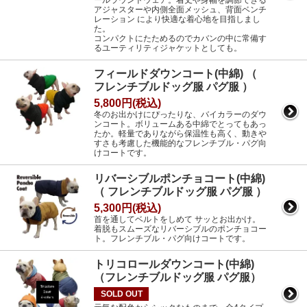
アジャスターや内側全面メッシュ、背面ベンチ
レーション により快適な着心地を目指しまし
た。
コンパクトにたためるのでカバンの中に常備す
るユーティリティジャケットとしても。
フィールドダウンコート(中綿) （
フレンチブルドッグ服 パグ服 ）
5,800円(税込)
冬のお出かけにぴったりな、バイカラーのダウ
ンコート。ボリュームある中綿でとってもあっ
たか。軽量でありながら保温性も高く、動きや
すさも考慮した機能的なフレンチブル・パグ向
けコートです。
リバーシブルポンチョコート(中綿)
（ フレンチブルドッグ服 パグ服 ）
5,300円(税込)
首を通してベルトをしめて サッとお出かけ。
着脱もスムーズなリバーシブルのポンチョコー
ト。フレンチブル・パグ向けコートです。
トリコロールダウンコート(中綿)
（フレンチブルドッグ服 パグ服）
SOLD OUT