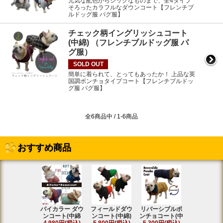
元気な配色からシックなものまで、全4タイプ
そろったカラフルなダウンコート【フレンチブ
ルドッグ服 パグ服】
チェック柄イングリッシュコート
(中綿) （フレンチブルドッグ服 パ
グ服）
SOLD OUT
簡単に着られて、とってもあったか！ 上品な英
国調ポンチョタイプコート【フレンチブルドッ
グ服 パグ服】
全6商品中 / 1-6商品
おすすめ商品
バイカラー ダウ
フィールドダウ
リバーシブルポ
[名入れ]ア
ンコート(中綿
ンコート(中綿)
ンチョコート(中
ト ラグラ