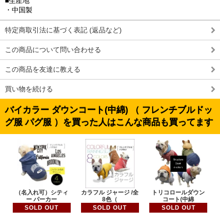
■生産地
・中国製
特定商取引法に基づく表記 (返品など)
この商品について問い合わせる
この商品を友達に教える
買い物を続ける
バイカラー ダウンコート(中綿) （ フレンチブルドッ
グ服 パグ服 ）を買った人はこんな商品も買ってます
（名入れ可）シティ
カラフル ジャージ /全
トリコロールダウン
ー パーカー
8色（
コート(中綿
SOLD OUT
SOLD OUT
SOLD OUT