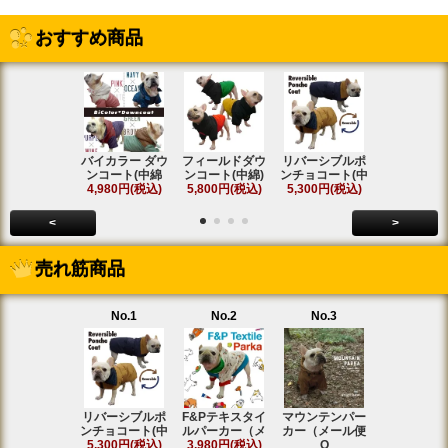
おすすめ商品
バイカラー ダウ
フィールドダウ
リバーシブルポ
[名入れ]ア
ンコート(中綿
ンコート(中綿)
ンチョコート(中
ト ラグラ
4,980円(税込)
5,800円(税込)
5,300円(税込)
SOLD OU
<
>
売れ筋商品
No.1
No.2
No.3
No.4
リバーシブルポ
F&Pテキスタイ
マウンテンパー
フィールド
ンチョコート(中
ルパーカー（メ
カー（メール便
ンコート(中
5,300円(税込)
3,980円(税込)
O
5,800円(税