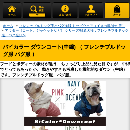
ホーム
>
フレンチブルドッグ服とパグ洋服 ドッグウェア（イヌの服/犬の服）
>
アウター（コート、ジャケットなど） シリーズ/対象犬種：フレンチブルドッグ
服、パグ服ほか
バイカラー ダウンコート(中綿) （ フレンチブルドッ
グ服 パグ服 ）
フードとボディーの素材が違う、ちょっぴり上品な見た目ですが、中綿
でとってもあったか。 動きやすさも考慮した機能的なダウン（中綿）
です。フレンチブルドッグ服、パグ服。