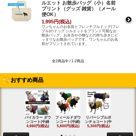
ルエット お散歩バッグ（小）名前
プリント（グッズ 雑貨）（メール
便OK）
1,995円(税込)
ワンちゃんのお名前とフレンチブルドッグ(フレ
ブル)のドッグ シルエットをプリント可能なお
散歩バッグ。お弁当や小物などの持ち歩きにピ
ッタリなお散歩バッグです。ワンちゃんのお名
前がプリントされています。
全2商品中 / 1-2商品
おすすめ商品
バイカラー ダウ
フィールドダウ
リバーシブルポ
[名入れ]ア
ンコート(中綿
ンコート(中綿)
ンチョコート(中
ト ラグラ
4,980円(税込)
5,800円(税込)
5,300円(税込)
SOLD OU