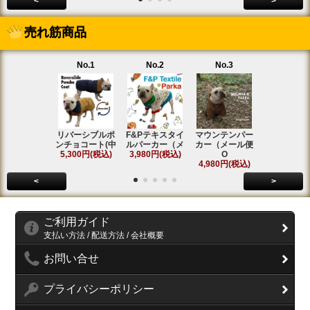
<
>
売れ筋商品
No.1
No.2
No.3
No.4
リバーシブルポ
F&Pテキスタイ
マウンテンパー
フィールド
ンチョコート(中
ルパーカー（メ
カー（メール便
ンコート(中
5,300円(税込)
3,980円(税込)
O
5,800円(税
4,980円(税込)
<
>
ご利用ガイド
支払い方法 / 配送方法 / 会社概要
お問い合せ
プライバシーポリシー