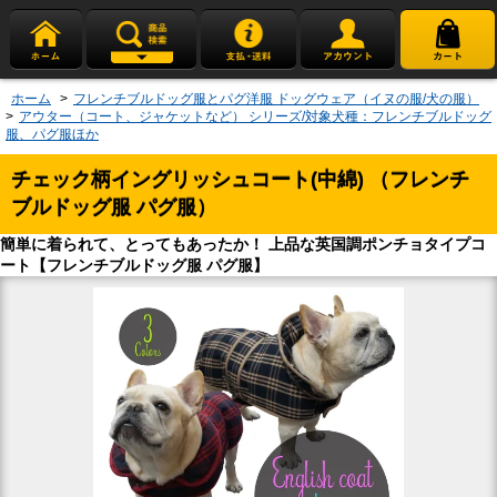
ホーム
>
フレンチブルドッグ服とパグ洋服 ドッグウェア（イヌの服/犬の服）
>
アウター（コート、ジャケットなど） シリーズ/対象犬種：フレンチブルドッグ
服、パグ服ほか
チェック柄イングリッシュコート(中綿) （フレンチ
ブルドッグ服 パグ服）
簡単に着られて、とってもあったか！ 上品な英国調ポンチョタイプコ
ート【フレンチブルドッグ服 パグ服】