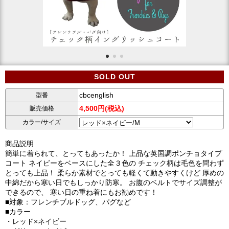
SOLD OUT
cbcenglish
型番
4,500円(税込)
販売価格
カラー/サイズ
商品説明
簡単に着られて、とってもあったか！ 上品な英国調ポンチョタイプ
コート ネイビーをベースにした全３色の チェック柄は毛色を問わず
とっても上品！ 柔らか素材でとっても軽くて動きやすくけど 厚めの
中綿だから寒い日でもしっかり防寒。 お腹のベルトでサイズ調整が
できるので、 寒い日の重ね着にもお勧めです！
■対象：フレンチブルドッグ、パグなど
■カラー
・レッド×ネイビー