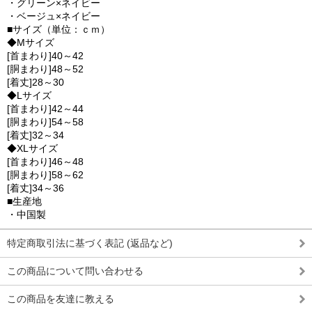
・グリーン×ネイビー
・ベージュ×ネイビー
■サイズ（単位：ｃｍ）
◆Mサイズ
[首まわり]40～42
[胴まわり]48～52
[着丈]28～30
◆Lサイズ
[首まわり]42～44
[胴まわり]54～58
[着丈]32～34
◆XLサイズ
[首まわり]46～48
[胴まわり]58～62
[着丈]34～36
■生産地
・中国製
特定商取引法に基づく表記 (返品など)
この商品について問い合わせる
この商品を友達に教える