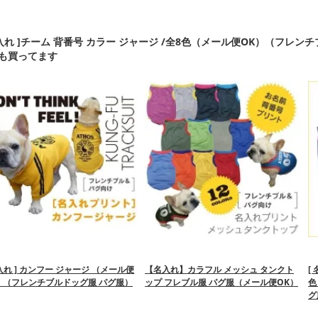
名入れ ]チーム 背番号 カラー ジャージ /全8色（メール便OK）（フレ
も買ってます
名入れ ] カンフー ジャージ （メール便
【名入れ】カラフル メッシュ タンクト
[
）（フレンチブルドッグ服 パグ服）
ップ フレブル服 パグ服（メール便OK）
色
グ