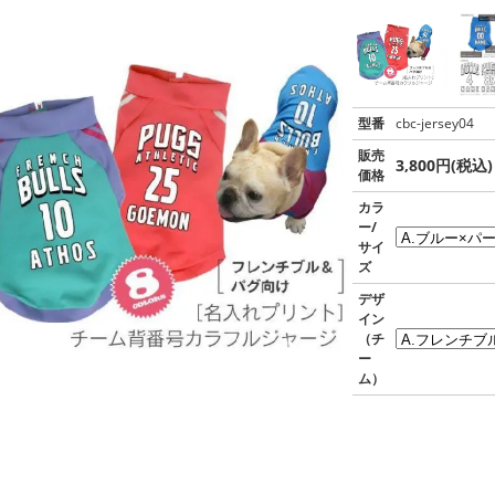
型番
cbc-jersey04
販売
3,800円(税込)
価格
カラ
ー/
サイ
ズ
デザ
イン
（チ
ー
ム）