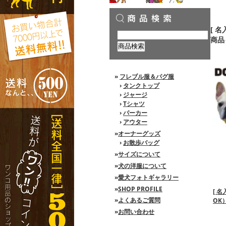
[ 
商品
»
フレブル服＆パグ服
›
タンクトップ
›
ジャージ
›
Tシャツ
›
パーカー
›
アウター
»
オーナーグッズ
›
お散歩バッグ
»
サイズについて
»
犬の洋服について
»
愛犬フォトギャラリー
»
SHOP PROFILE
[ 
»
よくあるご質問
OK
»
お問い合わせ