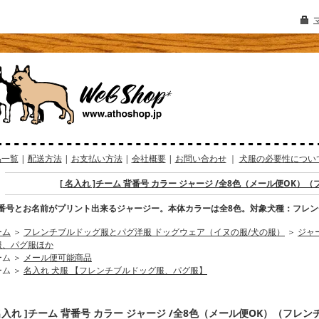
品一覧
|
配送方法
|
お支払い方法
|
会社概要
|
お問い合わせ
｜
犬服の必要性につい
[ 名入れ ]チーム 背番号 カラー ジャージ /全8色（メール便OK
番号とお名前がプリント出来るジャージー。本体カラーは全8色。対象犬種：フレ
ーム
＞
フレンチブルドッグ服とパグ洋服 ドッグウェア（イヌの服/犬の服）
＞
ジャ
服、パグ服ほか
ーム ＞
メール便可能商品
ーム ＞
名入れ 犬服 【フレンチブルドッグ服、パグ服】
 名入れ ]チーム 背番号 カラー ジャージ /全8色（メール便OK）（フレ