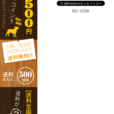
RSS
/
ATOM