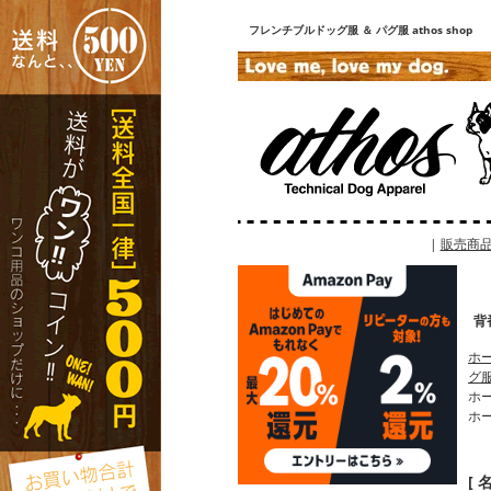
フレンチブルドッグ服 ＆ パグ服 athos shop
|
販売商
背
ホ
グ
ホ
ホ
[