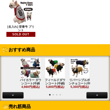
[名入れ] 背番号 プリ
ント
SOLD OUT
おすすめ商品
バイカラー ダウ
フィールドダウ
リバーシブルポ
[名入れ]ア
ンコート(中綿
ンコート(中綿)
ンチョコート(中
ト ラグラ
4,980円(税込)
5,800円(税込)
5,300円(税込)
SOLD OU
<
>
売れ筋商品