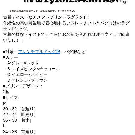
古着テイストなアメフトプリントラグランT！
伸縮性の高い薄生地で着心地も良いフレンチブル＆パグ向けのラグ
ランTシャツ。
古着の様なテイストで、さらにお名前を入れれば注目度アップ間違
いなし！！
■対象：
フレンチブルドッグ服
、パグ服など
■カラー
・A:グレー×レッド
・B:ノイズピンク×チャコール
・C:イエロー×ネイビー
・D:オレンジ×ブラウン
■プリントデザイン：
2種
■サイズ
M
30～32［首廻り］
42～44［胴廻り］
36～38［着丈］
L
34～36［首廻り］