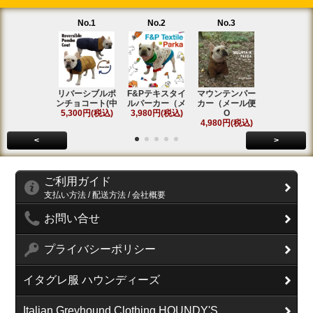
No.1
No.2
No.3
No.4
リバーシブルポ
F&Pテキスタイ
マウンテンパー
フィールド
ンチョコート(中
ルパーカー（メ
カー（メール便
ンコート(中
5,300円(税込)
3,980円(税込)
O
5,800円(税
4,980円(税込)
<
>
ご利用ガイド
支払い方法 / 配送方法 / 会社概要
お問い合せ
プライバシーポリシー
イタグレ服 ハウンディーズ
Italian Greyhound Clothing HOUNDY'S