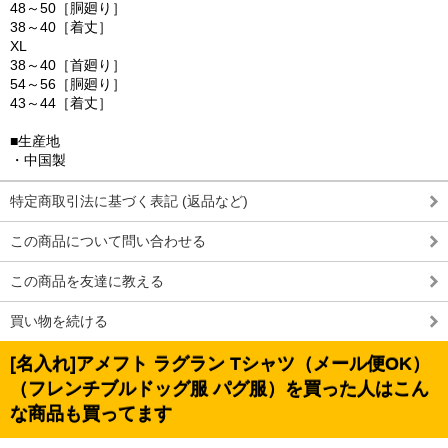
48～50［胴廻り］
38～40［着丈］
XL
38～40［首廻り］
54～56［胴廻り］
43～44［着丈］
■生産地
・中国製
特定商取引法に基づく表記 (返品など)
この商品について問い合わせる
この商品を友達に教える
買い物を続ける
[名入れ]アメフト ラグラン Tシャツ（メール便OK）
（フレンチブルドッグ服 パグ服）を買った人はこん
な商品も買ってます