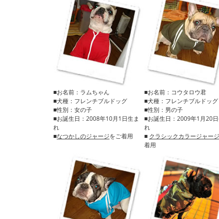
■お名前：ラムちゃん
■お名前：コウタロウ君
■犬種：フレンチブルドッグ
■犬種：フレンチブルドッグ
■性別：女の子
■性別：男の子
■お誕生日：2008年10月1日生ま
■お誕生日：2009年1月20
れ
れ
■
なつかしのジャージ
をご着用
■
クラシックカラージャー
着用