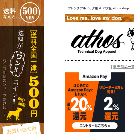
フレンチブルドッグ服 ＆ パグ服 athos shop
|
販売商品一