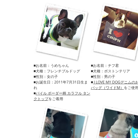
■お名前：うめちゃん
■お名前：チフ君
■犬種：フレンチブルドッグ
■犬種：ボストンテリア
■性別：女の子
■性別：男の子
■お誕生日：2011年7月31日生ま
■
I LOVE MY DOGデニム
れ
バッグ（ワイドM）
をご使
■
パイル ボーダー柄 カラフル タン
クトップ
をご着用