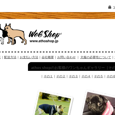
覧
|
配送方法
|
お支払い方法
|
会社概要
|
お問い合わせ
｜
犬服の必要性について
|
athos shopのお客様のワンちゃんギャラリー［その
|
その１
|
その２
|
その３
|
その４
|
その５
|
その