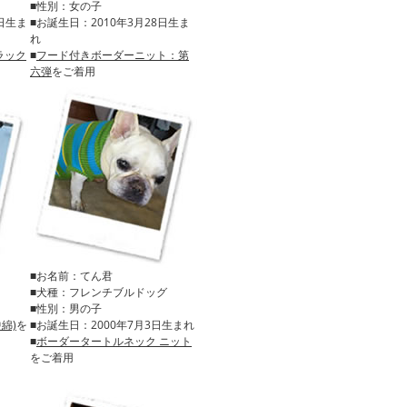
■性別：女の子
8日生ま
■お誕生日：2010年3月28日生ま
れ
ラック
■
フード付きボーダーニット：第
六弾
をご着用
■お名前：てん君
■犬種：フレンチブルドッグ
■性別：男の子
綿)
を
■お誕生日：2000年7月3日生まれ
■
ボーダータートルネック ニット
をご着用