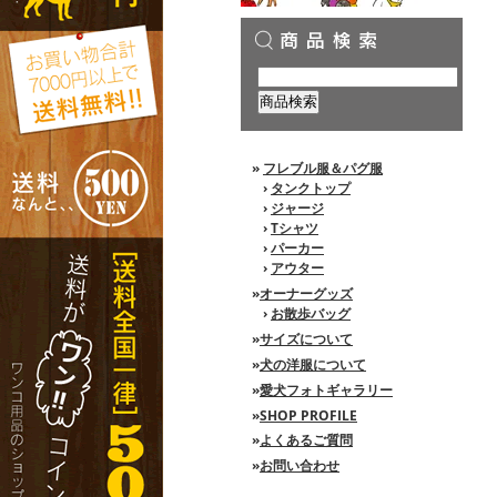
»
フレブル服＆パグ服
›
タンクトップ
›
ジャージ
›
Tシャツ
›
パーカー
›
アウター
»
オーナーグッズ
›
お散歩バッグ
»
サイズについて
»
犬の洋服について
»
愛犬フォトギャラリー
»
SHOP PROFILE
»
よくあるご質問
»
お問い合わせ