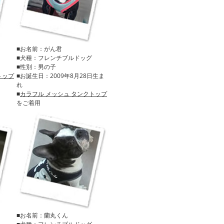
■お名前：がん君
■犬種：フレンチブルドッグ
■性別：男の子
トップ
■お誕生日：2009年8月28日生ま
れ
■
カラフル メッシュ タンクトップ
をご着用
■お名前：蘭丸くん