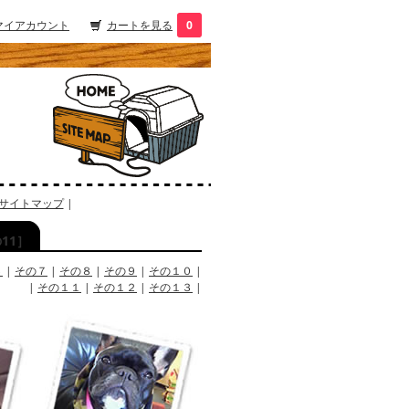
マイアカウント
カートを見る
0
サイトマップ
|
11］
６
|
その７
|
その８
|
その９
|
その１０
|
|
その１１
|
その１２
|
その１３
|