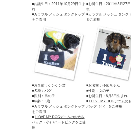
■お誕生日：2011年10月29日生ま
■お誕生日：2011年8月27
れ
れ
■
カラフル メッシュ タンクトップ
■
カラフル メッシュ タンク
をご着用
をご着用
■お名前：ケンケン君
■お名前：ゆめちゃん
■犬種：パグ
■性別：女の子
■性別：男の子
■お誕生日：8月8日生まれ
■年齢：3歳
■
I LOVE MY DOGデニム
■
カラフル メッシュ タンクトップ
バッグ（小）
をご使用
をご着用
■
I LOVE MY DOGデニムのお散歩
バッグ（小）/ハートピンク
をご使
用