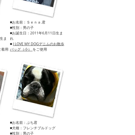
■お名前：Ｓｅｎａ.君
■性別：男の子
■お誕生日：2011年6月11日生ま
日生ま
れ
■
I LOVE MY DOGデニムのお散歩
ご着用
バッグ（小）
をご使用
■お名前：ぷち君
■犬種：フレンチブルドッグ
■性別：男の子