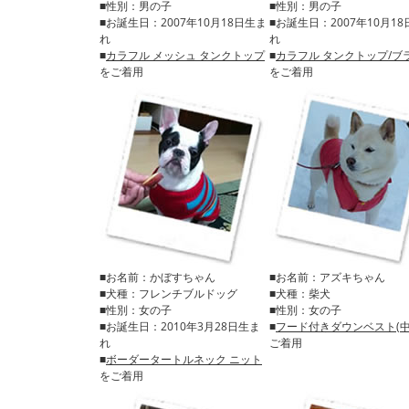
■性別：男の子
■性別：男の子
■お誕生日：2007年10月18日生ま
■お誕生日：2007年10月1
れ
れ
■
カラフル メッシュ タンクトップ
■
カラフル タンクトップ/ブ
をご着用
をご着用
■お名前：かぼすちゃん
■お名前：アズキちゃん
■犬種：フレンチブルドッグ
■犬種：柴犬
■性別：女の子
■性別：女の子
■お誕生日：2010年3月28日生ま
■
フード付きダウンベスト(中
れ
ご着用
■
ボーダータートルネック ニット
をご着用