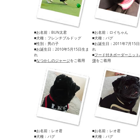
■お名前：BUN太君
■お名前：ロイちゃん
■犬種：フレンチブルドッグ
■犬種：パグ
■性別：男の子
■お誕生日：2011年7月15
■お誕生日：2010年5月15日生ま
れ
れ
■
フード付きボーダーニット
■
なつかしのジャージ
をご着用
弾
をご着用
■お名前：レオ君
■お名前：レオ君
■犬種：パグ
■犬種：パグ