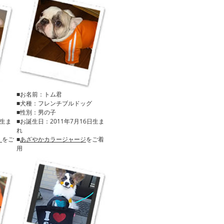
■お名前：トム君
■犬種：フレンチブルドッグ
■性別：男の子
日生ま
■お誕生日：2011年7月16日生ま
れ
ジ
をご
■
あざやかカラージャージ
をご着
用