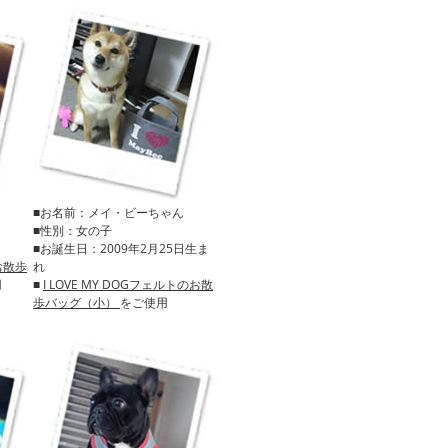
■お名前：メイ・ビーちゃん
■性別：女の子
■お誕生日：2009年2月25日生ま
のお散歩
れ
用
■
I LOVE MY DOGフェルトのお散
歩バッグ（小）
をご使用