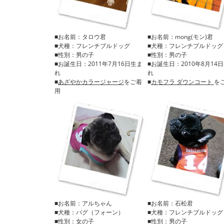
■お名前：タロウ君
■お名前：mong(モン)君
■犬種：フレンチブルドッグ
■犬種：フレンチブルドッグ
■性別：男の子
■性別：男の子
■お誕生日：2011年7月16日生ま
■お誕生日：2010年8月14
れ
れ
■
あざやかカラージャージ
をご着
■
カモフラ ダウンコート
を
用
■お名前：アルちゃん
■お名前：石松君
■犬種：パグ（フォーン）
■犬種：フレンチブルドッグ
■性別：女の子
■性別：男の子