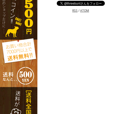
RSS
/
ATOM