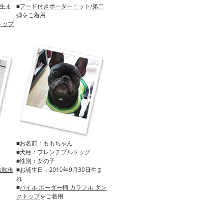
日生ま
■
フード付きボーダーニット/第二
弾
をご着用
トップ
■お名前：ももちゃん
■犬種：フレンチブルドッグ
■性別：女の子
のお散歩
■お誕生日：2010年9月30日生ま
れ
■
パイル ボーダー柄 カラフル タン
クトップ
をご着用