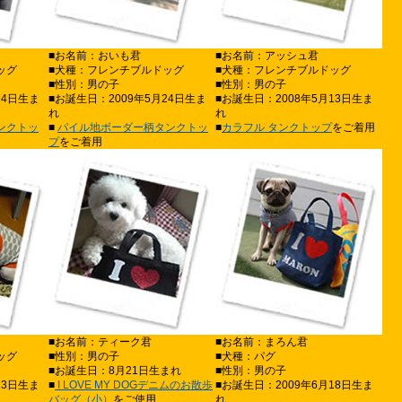
■お名前：おいも君
■お名前：アッシュ君
ッグ
■犬種：フレンチブルドッグ
■犬種：フレンチブルドッグ
■性別：男の子
■性別：男の子
24日生ま
■お誕生日：2009年5月24日生ま
■お誕生日：2008年5月13日生ま
れ
れ
ンクトッ
■
パイル地ボーダー柄タンクトッ
■
カラフル タンクトップ
をご着用
プ
をご着用
■お名前：ティーク君
■お名前：まろん君
ッグ
■性別：男の子
■犬種：パグ
■お誕生日：8月21日生まれ
■性別：男の子
13日生ま
■
I LOVE MY DOGデニムのお散歩
■お誕生日：2009年6月18日生ま
バッグ（小）
をご使用
れ