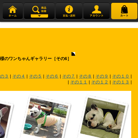
のお客様のワンちゃんギャラリー［その6］
の３
|
その４
|
その５
|
その６
|
その７
|
その８
|
その９
|
その１０
|
|
その１１
|
その１２
|
その１３
|