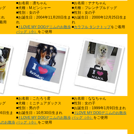
■お名前：凛ちゃん
■お名前：ナナちゃん
ッグ
■犬種：M.ピンシャー
■犬種：フレンチブルドッグ
■性別：女の子
■性別：女の子
まれ
■お誕生日：2004年11月20日生ま
■お誕生日：2000年12月25日生ま
着用
れ
れ
■
I LOVE MY DOGデニムのお散歩
■
カラフル タンクトップ
をご着用
バッグ（小）
をご使用
■お名前：こたろう君
■お名前：ななちゃん
ッグ
■犬種：ミニチュアダックス
■性別：女の子
■性別：男の子
■お誕生日：1999年1月9日生まれ
月6日生ま
■お誕生日：10月30日生まれ
■
I LOVE MY DOGデニムのお散歩
■
I LOVE MY DOGデニムのお散歩
バッグ（小）
をご使用
ニムのお散歩
バッグ（小）
をご使用