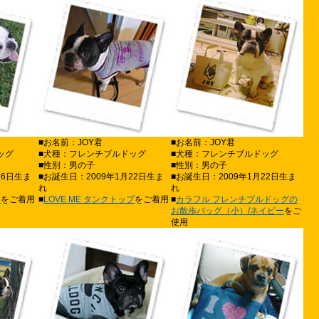
■お名前：JOY君
■お名前：JOY君
ッグ
■犬種：フレンチブルドッグ
■犬種：フレンチブルドッグ
■性別：男の子
■性別：男の子
26日生ま
■お誕生日：2009年1月22日生ま
■お誕生日：2009年1月22日生ま
れ
れ
プ
をご着用
■
LOVE ME タンクトップ
をご着用
■
カラフル フレンチブルドッグの
お散歩バッグ（小）/ネイビー
をご
使用