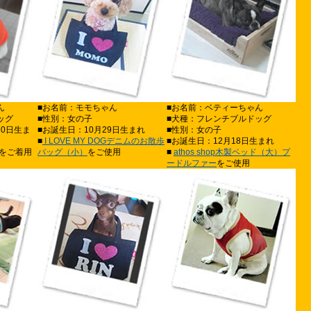
ん
■お名前：モモちゃん
■お名前：ベティーちゃん
ッグ
■性別：女の子
■犬種：フレンチブルドッグ
20日生ま
■お誕生日：10月29日生まれ
■性別：女の子
■
I LOVE MY DOGデニムのお散歩
■お誕生日：12月18日生まれ
をご着用
バッグ（小）
をご使用
■
athos shop木製ベッド（大）プ
ードルファー
をご使用