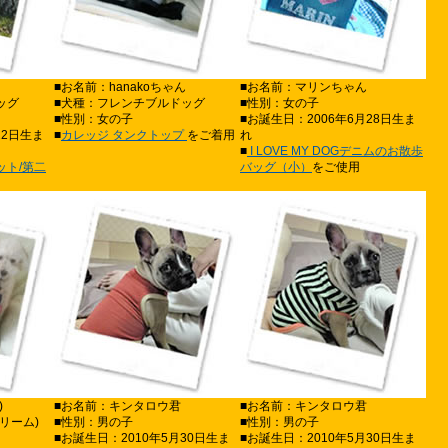
■お名前：hanakoちゃん
■お名前：マリンちゃん
ッグ
■犬種：フレンチブルドッグ
■性別：女の子
■性別：女の子
■お誕生日：2006年6月28日生ま
22日生ま
■
カレッジ タンクトップ
をご着用
れ
■
I LOVE MY DOGデニムのお散歩
ット/第二
バッグ（小）
をご使用
)
■お名前：キンタロウ君
■お名前：キンタロウ君
リーム)
■性別：男の子
■性別：男の子
■お誕生日：2010年5月30日生ま
■お誕生日：2010年5月30日生ま