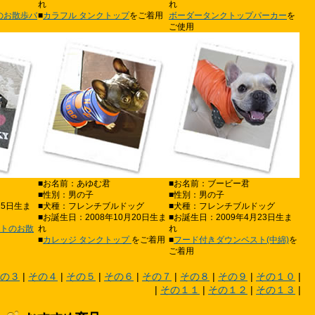
れ
れ
ニムのお散歩バ
■
カラフル タンクトップ
をご着用
ボーダータンクトップパーカー
を
ご使用
■お名前：あゆむ君
■お名前：ブービー君
■性別：男の子
■性別：男の子
25日生ま
■犬種：フレンチブルドッグ
■犬種：フレンチブルドッグ
■お誕生日：2008年10月20日生ま
■お誕生日：2009年4月23日生ま
ェルトのお散
れ
れ
■
カレッジ タンクトップ
をご着用
■
フード付きダウンベスト(中綿)
を
ご着用
の３
|
その４
|
その５
|
その６
|
その７
|
その８
|
その９
|
その１０
|
|
その１１
|
その１２
|
その１３
|