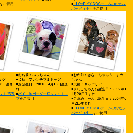
をご着用
■
I LOVE MY DOGデニムのお散歩
バッグ（小）
をご使用
■お名前：ぷぅちゃん
■お名前：きなこちゃん＆こまめ
ッグ
■犬種：フレンチブルドッグ
ちゃん
10日生ま
■お誕生日：2008年9月10日生ま
■犬種：キャバリア
れ
■きなこちゃんお誕生日：2007年1
ット/第五
■
パイル地ボーダー柄タンクトッ
1月20日生まれ
プ
をご着用
■こまめちゃんお誕生日：2004年6
月2日生まれ
■
I LOVE MY DOGデニムのお散歩
バッグ（小）
をご使用