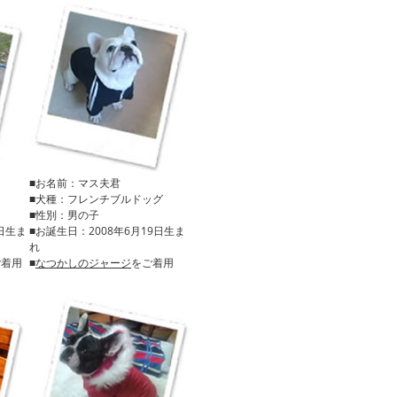
■お名前：マス夫君
■犬種：フレンチブルドッグ
■性別：男の子
9日生ま
■お誕生日：2008年6月19日生ま
れ
ご着用
■
なつかしのジャージ
をご着用