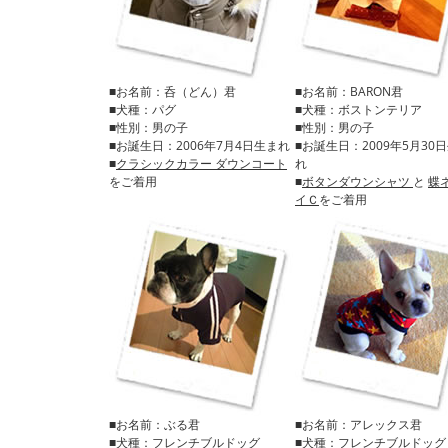
■お名前：呑（どん）君
■お名前：BARON君
■犬種：パグ
■犬種：ボストンテリア
■性別：男の子
■性別：男の子
■お誕生日：2006年7月4日生まれ
■お誕生日：2009年5月30
■
クラシックカラー ダウンコート
れ
をご着用
■
ボタンダウンシャツ
と
蝶
イＣ
をご着用
■お名前：ぶる君
■お名前：アレックス君
■犬種：フレンチブルドッグ
■犬種：フレンチブルドッグ