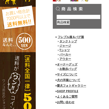
»
フレブル服＆パグ服
›
タンクトップ
›
ジャージ
›
Tシャツ
›
パーカー
›
アウター
»
オーナーグッズ
›
お散歩バッグ
»
サイズについて
»
犬の洋服について
»
愛犬フォトギャラリー
»
SHOP PROFILE
»
よくあるご質問
»
お問い合わせ