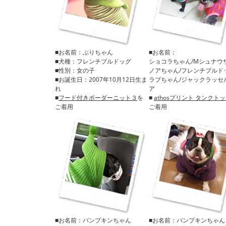
■お名前：ぶりちゃん
■お名前：
■犬種：フレンチブルドッグ
ショコラちゃん/Mシュナウ
■性別：女の子
ノアちゃん/フレンチブルド
■お誕生日：2007年10月12日生ま
ラブちゃん/ジャックラッセ
れ
ア
■
フード付きボーダーニット３
を
■
athosプリント タンクト
ご着用
ご着用
■お名前：パンプキンちゃん
■お名前：パンプキンちゃん