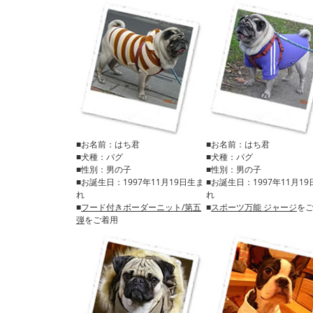
■お名前：はち君
■お名前：はち君
■犬種：パグ
■犬種：パグ
■性別：男の子
■性別：男の子
■お誕生日：1997年11月19日生ま
■お誕生日：1997年11月1
れ
れ
■
フード付きボーダーニット/第五
■
スポーツ万能 ジャージ
を
弾
をご着用