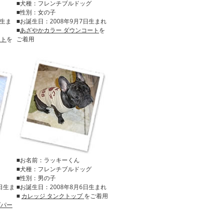
■犬種：フレンチブルドッグ
■性別：女の子
日生ま
■お誕生日：2008年9月7日生まれ
■
あざやかカラー ダウンコート
を
ート
を
ご着用
■お名前：ラッキーくん
■犬種：フレンチブルドッグ
■性別：男の子
3日生ま
■お誕生日：2008年8月6日生まれ
■
カレッジ タンクトップ
をご着用
プパー