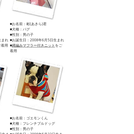
■お名前：彬(あきら)君
■犬種：パグ
■性別：男の子
生まれ
■お誕生日：2008年6月5日生まれ
ご着用
■
縄編みマフラー付きニット
をご
着用
■お名前：ゴエモンくん
■犬種：フレンチブルドッグ
■性別：男の子