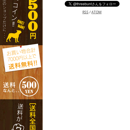
RSS
/
ATOM