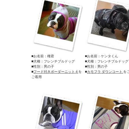
■お名前：権君
■お名前：ケンタくん
■犬種：フレンチブルドッグ
■犬種：フレンチブルドッグ
■性別：男の子
■性別：男の子
■
フード付きボーダーニット４
を
■
カモフラ ダウンコート
を
ご着用