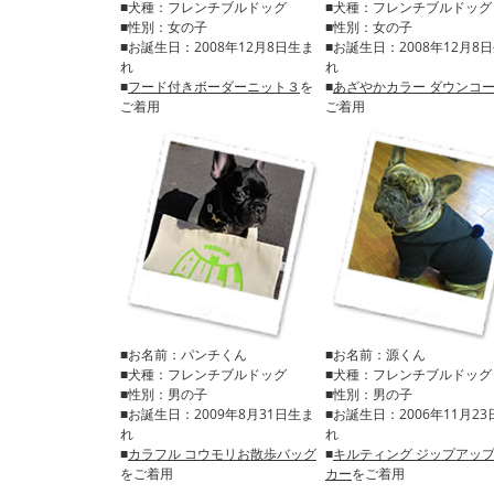
■犬種：フレンチブルドッグ
■犬種：フレンチブルドッグ
■性別：女の子
■性別：女の子
■お誕生日：2008年12月8日生ま
■お誕生日：2008年12月8
れ
れ
■
フード付きボーダーニット３
を
■
あざやかカラー ダウンコ
ご着用
ご着用
■お名前：パンチくん
■お名前：源くん
■犬種：フレンチブルドッグ
■犬種：フレンチブルドッグ
■性別：男の子
■性別：男の子
■お誕生日：2009年8月31日生ま
■お誕生日：2006年11月2
れ
れ
■
カラフル コウモリお散歩バッグ
■
キルティング ジップアッ
をご着用
カー
をご着用