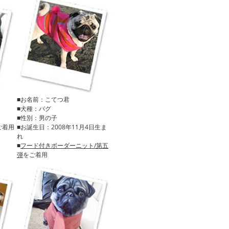
■お名前：こてつ君
■犬種：パグ
■性別：男の子
ご着用
■お誕生日：2008年11月4日生ま
れ
■
フード付きボーダーニット/第五
弾
をご着用