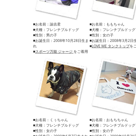
■お名前：諭吉君
■お名前：ももちゃん
■犬種：フレンチブルドッグ
■犬種：フレンチブルドッグ
■性別：男の子
■性別：女の子
■お誕生日：2008年10月28日生ま
■お誕生日：2008年3月2日
れ
■
LOVE ME タンクトップ
を
■
スポーツ万能 ジャージ
をご着用
■お名前：くぅちゃん
■お名前：おもちちゃん
■犬種：フレンチブルドッグ
■犬種：フレンチブルドッグ
■性別：女の子
■性別：女の子