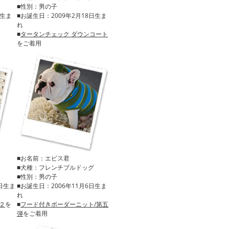
■性別：男の子
日生ま
■お誕生日：2009年2月18日生ま
れ
■
タータンチェック ダウンコート
をご着用
■お名前：エビス君
■犬種：フレンチブルドッグ
■性別：男の子
8日生ま
■お誕生日：2006年11月6日生ま
れ
２
を
■
フード付きボーダーニット/第五
弾
をご着用