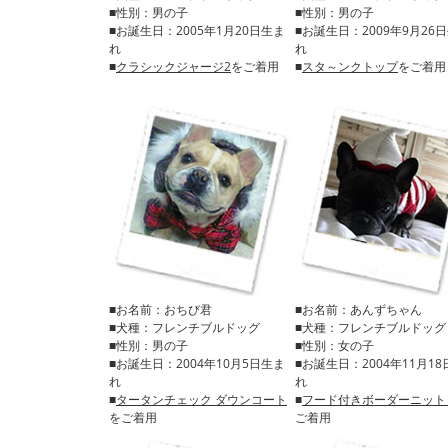
■性別：男の子
■性別：男の子
■お誕生日：2005年1月20日生ま
■お誕生日：2009年9月26
れ
れ
■
クラシックジャージ2
をご着用
■
スタ～ンクトップ
をご着用
■お名前：おちび君
■お名前：あんずちゃん
■犬種：フレンチブルドッグ
■犬種：フレンチブルドッグ
■性別：男の子
■性別：女の子
■お誕生日：2004年10月5日生ま
■お誕生日：2004年11月1
れ
れ
■
タータンチェック ダウンコート
■
フード付きボーダーニット
をご着用
ご着用