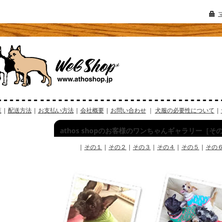
覧
|
配送方法
|
お支払い方法
|
会社概要
|
お問い合わせ
｜
犬服の必要性について
|
athos shopのお客様のワンちゃんギャラリー［そ
|
その１
|
その２
|
その３
|
その４
|
その５
|
その