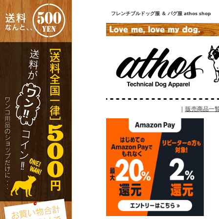
フレンチブルドッグ服 ＆ パグ服 athos shop
|
販売商品一