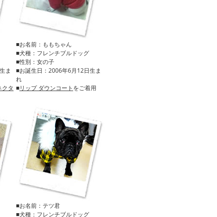
■お名前：ももちゃん
■犬種：フレンチブルドッグ
■性別：女の子
日生ま
■お誕生日：2006年6月12日生ま
れ
ネクタ
■
リップ ダウンコート
をご着用
■お名前：テツ君
■犬種：フレンチブルドッグ