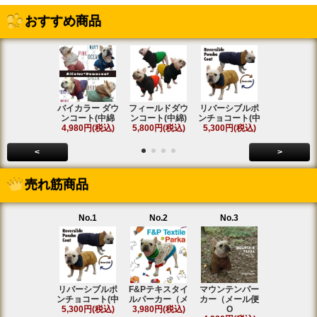
おすすめ商品
バイカラー ダウ
フィールドダウ
リバーシブルポ
[名入れ]ア
ンコート(中綿
ンコート(中綿)
ンチョコート(中
ト ラグラ
4,980円(税込)
5,800円(税込)
5,300円(税込)
SOLD OU
<
>
売れ筋商品
No.1
No.2
No.3
No.4
リバーシブルポ
F&Pテキスタイ
マウンテンパー
フィールド
ンチョコート(中
ルパーカー（メ
カー（メール便
ンコート(中
5,300円(税込)
3,980円(税込)
O
5,800円(税