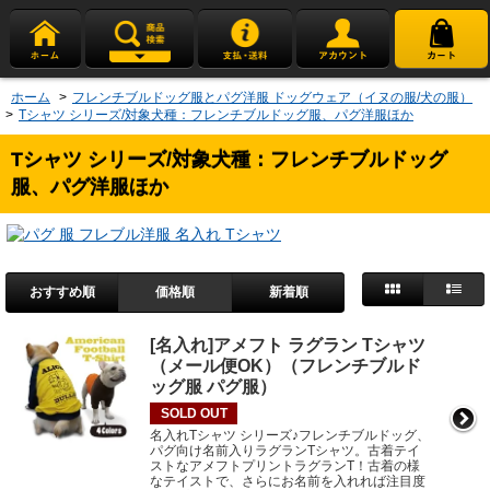
ホーム
>
フレンチブルドッグ服とパグ洋服 ドッグウェア（イヌの服/犬の服）
>
Tシャツ シリーズ/対象犬種：フレンチブルドッグ服、パグ洋服ほか
Tシャツ シリーズ/対象犬種：フレンチブルドッグ
服、パグ洋服ほか
おすすめ順
価格順
新着順
[名入れ]アメフト ラグラン Tシャツ
（メール便OK）（フレンチブルド
ッグ服 パグ服）
SOLD OUT
名入れTシャツ シリーズ♪フレンチブルドッグ、
パグ向け名前入りラグランTシャツ。古着テイ
ストなアメフトプリントラグランT！古着の様
なテイストで、さらにお名前を入れれば注目度